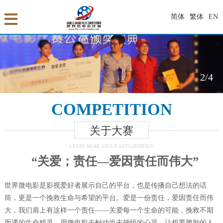
简体
繁体
EN
2
/4
COMPETITION
关于大赛
LEARN MORE ABOUT ANTIABORTION
“关爱；责任—
爱因责任而伟大
”
世界微电影是影视爱好者展示自己的平台，也是传播自己想法的话
筒，更是一个挽救生命与希望的平台。爱是一份责任，爱因责任而伟
大，我们肩上有这样一个责任——关爱每一个生命的可能，挽救不期
而遇的生命精灵。用微电影去触动尚未顿悟的心灵，让想要堕胎的人