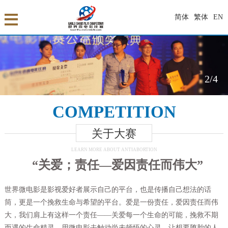
简体
繁体
EN
2
/4
COMPETITION
关于大赛
LEARN MORE ABOUT ANTIABORTION
“关爱；责任—
爱因责任而伟大
”
世界微电影是影视爱好者展示自己的平台，也是传播自己想法的话
筒，更是一个挽救生命与希望的平台。爱是一份责任，爱因责任而伟
大，我们肩上有这样一个责任——关爱每一个生命的可能，挽救不期
而遇的生命精灵。用微电影去触动尚未顿悟的心灵，让想要堕胎的人